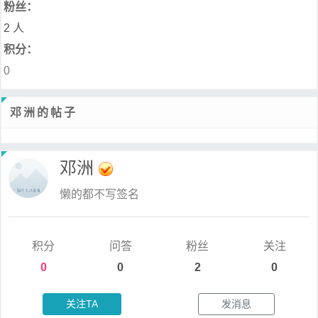
粉丝：
2 人
积分：
0
邓洲的帖子
邓洲
懒的都不写签名
积分
问答
粉丝
关注
0
0
2
0
关注TA
发消息