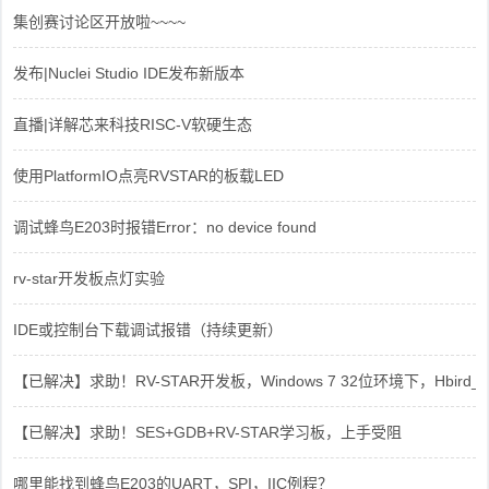
集创赛讨论区开放啦~~~~
发布|Nuclei Studio IDE发布新版本
直播|详解芯来科技RISC-V软硬生态
使用PlatformIO点亮RVSTAR的板载LED
调试蜂鸟E203时报错Error：no device found
rv-star开发板点灯实验
IDE或控制台下载调试报错（持续更新）
【已解决】求助！RV-STAR开发板，Windows 7 32位环境下，Hbird_Dri
【已解决】求助！SES+GDB+RV-STAR学习板，上手受阻
哪里能找到蜂鸟E203的UART，SPI，IIC例程？