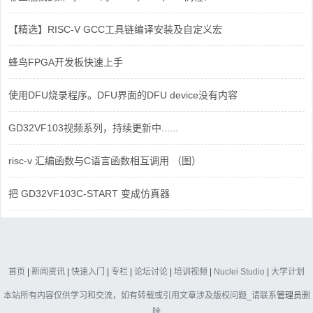
【精选】RISC-V GCC工具链编译安装及自定义宏
蜂鸟FPGA开发板快速上手
使用DFU烧录程序。DFU界面的DFU device没有内容
GD32VF103视频系列，持续更新中......
risc-v 汇编函数与C语言函数相互调用 （图）
把 GD32VF103C-START 变成仿真器
首页
|
新闻资讯
|
快速入门
|
专栏
|
论坛讨论
|
培训视频
|
Nuclei Studio
|
大学计划
本站所有内容仅供学习和交流，如有转载或引用文章涉及版权问题_请联系
管理员
删
除