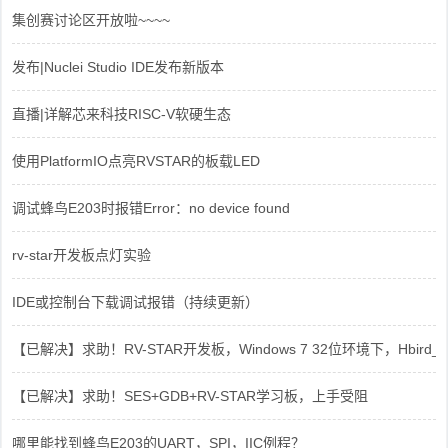
集创赛讨论区开放啦~~~~
发布|Nuclei Studio IDE发布新版本
直播|详解芯来科技RISC-V软硬生态
使用PlatformIO点亮RVSTAR的板载LED
调试蜂鸟E203时报错Error：no device found
rv-star开发板点灯实验
IDE或控制台下载调试报错（持续更新）
【已解决】求助！RV-STAR开发板，Windows 7 32位环境下，Hbird_Dri
【已解决】求助！SES+GDB+RV-STAR学习板，上手受阻
哪里能找到蜂鸟E203的UART，SPI，IIC例程？