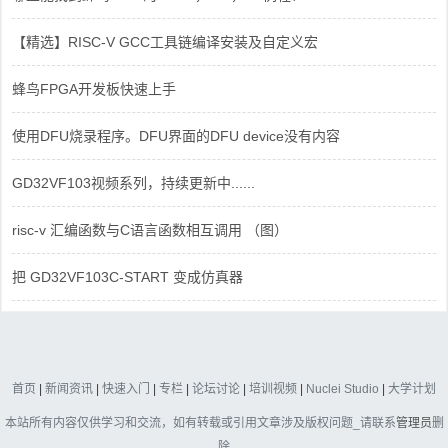
【精选】RISC-V GCC工具链编译安装及自定义宏
蜂鸟FPGA开发板快速上手
使用DFU烧录程序。DFU界面的DFU device没有内容
GD32VF103视频系列，持续更新中......
risc-v 汇编函数与C语言函数相互调用 （图）
把 GD32VF103C-START 变成仿真器
首页
|
新闻资讯
|
快速入门
|
专栏
|
论坛讨论
|
培训视频
|
Nuclei Studio
|
大学计划
本站所有内容仅供学习和交流，如有转载或引用文章涉及版权问题_请联系
管理员
删
除