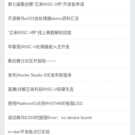
第七届集创赛“芯来RISC-V杯”开发板申请
开源蜂鸟e203协处理器demo资料汇总
“芯来RISC-V杯”线上赛题解析回放
早春营|RISC-V处理器嵌入式开发
集创赛讨论区开放啦~~~~
发布|Nuclei Studio IDE发布新版本
直播|详解芯来科技RISC-V软硬生态
使用PlatformIO点亮RVSTAR的板载LED
调试蜂鸟E203时报错Error：no device found
rv-star开发板点灯实验