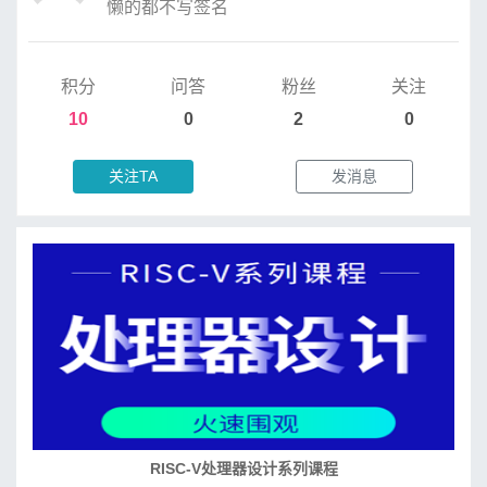
懒的都不写签名
积分
问答
粉丝
关注
10
0
2
0
关注TA
发消息
RISC-V处理器设计系列课程