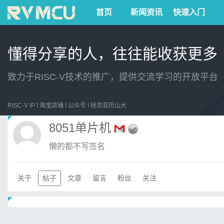
首页
新闻资讯
快速入门
懂得分享的人，往往能收获更多
致力于RISC-V技术的推广，提供交流学习的开放平台
RISC-V IP
淘宝店铺
公众号
硅农亚历山大
8051单片机
懒的都不写签名
关于
帖子
文章
留言
粉丝
关注