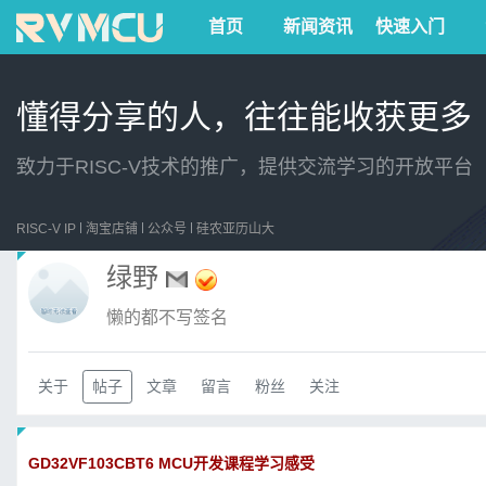
首页
新闻资讯
快速入门
懂得分享的人，往往能收获更多
致力于RISC-V技术的推广，提供交流学习的开放平台
RISC-V IP
淘宝店铺
公众号
硅农亚历山大
绿野
懒的都不写签名
关于
帖子
文章
留言
粉丝
关注
GD32VF103CBT6 MCU开发课程学习感受