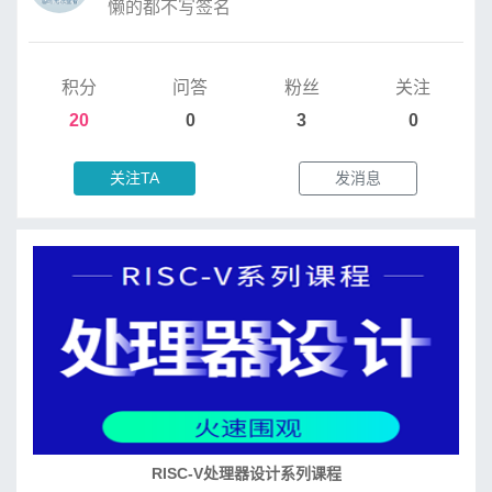
懒的都不写签名
积分
问答
粉丝
关注
20
0
3
0
关注TA
发消息
RISC-V处理器设计系列课程