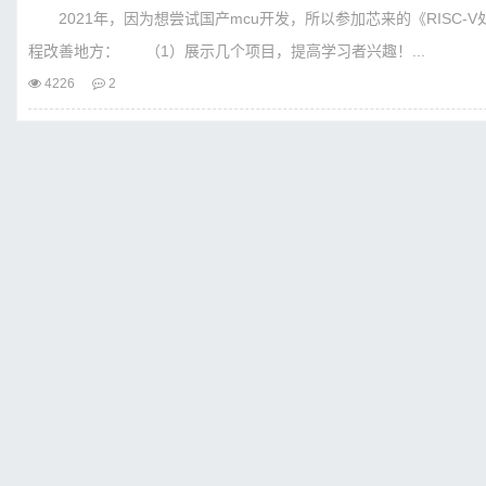
2021年，因为想尝试国产mcu开发，所以参加芯来的《RISC
程改善地方： （1）展示几个项目，提高学习者兴趣！...
4226
2