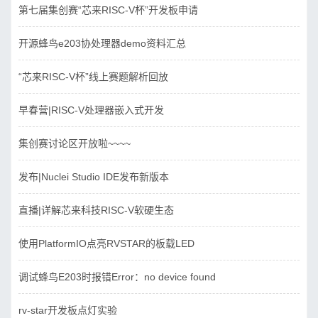
第七届集创赛“芯来RISC-V杯”开发板申请
开源蜂鸟e203协处理器demo资料汇总
“芯来RISC-V杯”线上赛题解析回放
早春营|RISC-V处理器嵌入式开发
集创赛讨论区开放啦~~~~
发布|Nuclei Studio IDE发布新版本
直播|详解芯来科技RISC-V软硬生态
使用PlatformIO点亮RVSTAR的板载LED
调试蜂鸟E203时报错Error：no device found
rv-star开发板点灯实验