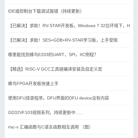
IDE或控制台下载调试报错（持续更新）
【已解决】求助！RV-STAR开发板，Windows 7 32位环境下，Hbird_D
【已解决】求助！SES+GDB+RV-STAR学习板，上手受阻
哪里能找到蜂鸟E203的UART，SPI，IIC例程？
【精选】RISC-V GCC工具链编译安装及自定义宏
蜂鸟FPGA开发板快速上手
使用DFU烧录程序。DFU界面的DFU device没有内容
GD32VF103视频系列，持续更新中......
risc-v 汇编函数与C语言函数相互调用 （图）