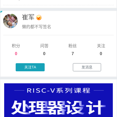
崔军
懒的都不写签名
积分
问答
粉丝
关注
0
0
7
0
关注TA
发消息