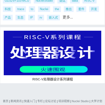
GD32VF103-MCU
NucleiStudio
调试
data
RISC-V
科技
trace
to
Nuclei
the
推出
套件
开发
更多...
产品
生态
IP
rv
嵌入式
RISC-V处理器设计系列课程
首页
|
新闻资讯
|
快速入门
|
专栏
|
论坛讨论
|
培训视频
|
Nuclei Studio
|
大学计划