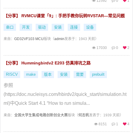
12592
0
1
【分享】 RVMCU课堂「9」: 手把手教你玩转RVSTAR—常见问题
串口
开发
驱动
安装
连接
设备
来自：
GD32VF103 MCU
版块（
admin
发表于：1943 天前）
17030
0
2
【分享】 Hummingbirdv2 E203 仿真排坑之路
RISCV
make
版本
安装
需要
prebuilt
参照
(https://doc.nucleisys.com/hbirdv2/quick_start/simulation.ht
ml)中Quick Start 4.1 “How to run simula...
来自：
全国大学生集成电路创新创业大赛
版块（
何志帆
发表于：1939 天前）
8151
1
4