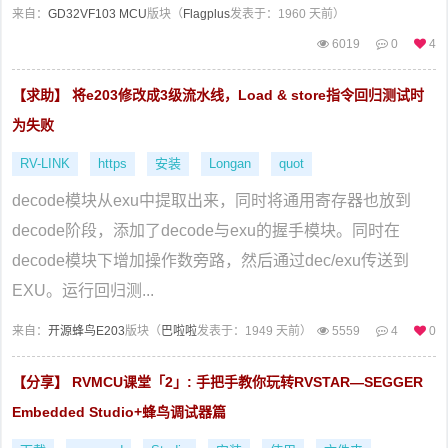
来自：
GD32VF103 MCU
版块（
Flagplus
发表于：1960 天前）
6019
0
4
【求助】 将e203修改成3级流水线，Load & store指令回归测试时
为失败
RV-LINK
https
安装
Longan
quot
decode模块从exu中提取出来，同时将通用寄存器也放到
decode阶段，添加了decode与exu的握手模块。同时在
decode模块下增加操作数旁路，然后通过dec/exu传送到
EXU。运行回归测...
来自：
开源蜂鸟E203
版块（
巴啦啦
发表于：1949 天前）
5559
4
0
【分享】 RVMCU课堂「2」: 手把手教你玩转RVSTAR—SEGGER
Embedded Studio+蜂鸟调试器篇