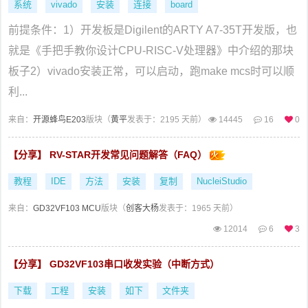
系统
vivado
安装
连接
board
前提条件：1）开发板是Digilent的ARTY A7-35T开发版，也
就是《手把手教你设计CPU-RISC-V处理器》中介绍的那块
板子2）vivado安装正常，可以启动，跑make mcs时可以顺
利...
来自：
开源蜂鸟E203
版块（
黄平
发表于：2195 天前）
14445
16
0
【分享】 RV-STAR开发常见问题解答（FAQ）
教程
IDE
方法
安装
复制
NucleiStudio
来自：
GD32VF103 MCU
版块（
创客大杨
发表于：1965 天前）
12014
6
3
【分享】 GD32VF103串口收发实验（中断方式）
下载
工程
安装
如下
文件夹