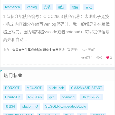
testbench
verilog
安装
语法
需要
自动
1.队伍介绍队伍编号：CICC2663 队伍名称：太湖电子竞技
小队2.内容简介在编写Verilog代码时，我一般都是先在编辑
器上写完，因为编辑器vscode或者notepad++可以提供语法
高亮和自动...
来自：
全国大学生集成电路创新创业大赛
版块（
发表于：1575 天前）
6784
0
3
热门标签
DDR200T
MCU200T
nuclei-sdk
CM32M433R-START
Hbird-SDK
RV-STAR
gcc
openocd
HbirdV2-SoC
调试器
platformIO
SEGGER-EmbeddedStudio