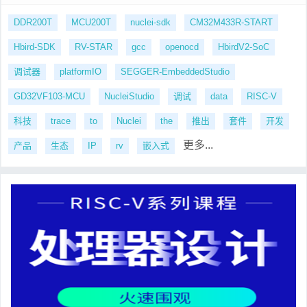
DDR200T
MCU200T
nuclei-sdk
CM32M433R-START
Hbird-SDK
RV-STAR
gcc
openocd
HbirdV2-SoC
调试器
platformIO
SEGGER-EmbeddedStudio
GD32VF103-MCU
NucleiStudio
调试
data
RISC-V
科技
trace
to
Nuclei
the
推出
套件
开发
更多...
产品
生态
IP
rv
嵌入式