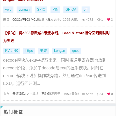
void
Longan
GPIO
PIN
GPIOA
off
来自：
GD32VF103 MCU
版块（
雁
发表于：1965 天前）
4272
1
3
【求助】 将e203修改成3级流水线，Load & store指令回归测试时
为失败
RV-LINK
https
安装
Longan
quot
decode模块从exu中提取出来，同时将通用寄存器也放到
decode阶段，添加了decode与exu的握手模块。同时在
decode模块下增加操作数旁路，然后通过dec/exu传送到
EXU。运行回归测...
来自：
开源蜂鸟E203
版块（
巴啦啦
发表于：1950 天前）
5566
4
0
热门标签