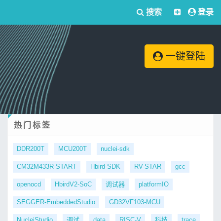
搜索
登录
一键登陆
热门标签
DDR200T
MCU200T
nuclei-sdk
CM32M433R-START
Hbird-SDK
RV-STAR
gcc
openocd
HbirdV2-SoC
调试器
platformIO
SEGGER-EmbeddedStudio
GD32VF103-MCU
NucleiStudio
调试
data
RISC-V
科技
trace