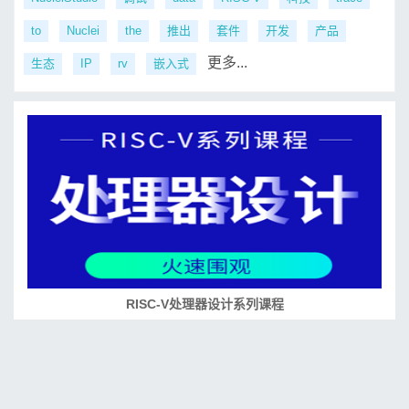
to
Nuclei
the
推出
套件
开发
产品
更多...
生态
IP
rv
嵌入式
RISC-V处理器设计系列课程