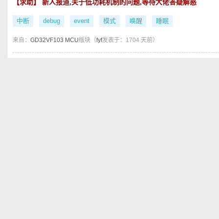
【求助】 新人报道,关于低功耗机制的问题,等待大佬答疑解惑
中断
debug
event
模式
唤醒
睡眠
来自：
GD32VF103 MCU
版块（
fyf
发表于：1704 天前）