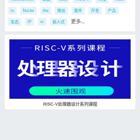
to
Nuclei
the
推出
套件
开发
产品
更多...
生态
IP
rv
嵌入式
RISC-V处理器设计系列课程