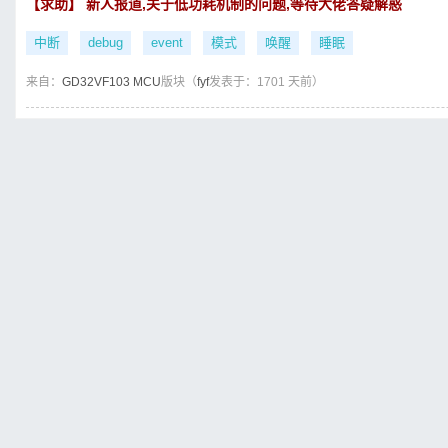
【求助】 新人报道,关于低功耗机制的问题,等待大佬答疑解惑
中断
debug
event
模式
唤醒
睡眠
来自：
GD32VF103 MCU
版块（
fyf
发表于：1701 天前）