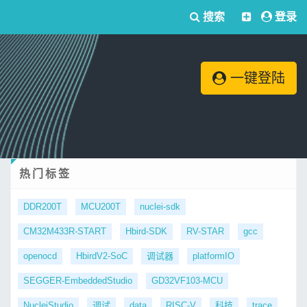
搜索
登录
一键登陆
热门标签
DDR200T
MCU200T
nuclei-sdk
CM32M433R-START
Hbird-SDK
RV-STAR
gcc
openocd
HbirdV2-SoC
调试器
platformIO
SEGGER-EmbeddedStudio
GD32VF103-MCU
NucleiStudio
调试
data
RISC-V
科技
trace