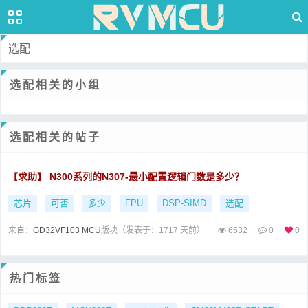
选配
选配相关的小组
选配相关的帖子
【求助】 N300系列的N307-最小配置逻辑门数是多少？
芯片
可否
多少
FPU
DSP-SIMD
选配
来自：
GD32VF103 MCU
版块（
发表于：1717 天前）
6532
0
0
热门标签