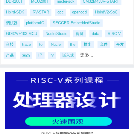
DDR200T
MCU200T
nuclei-sdk
CM32M433R-START
Hbird-SDK
RV-STAR
gcc
openocd
HbirdV2-SoC
调试器
platformIO
SEGGER-EmbeddedStudio
GD32VF103-MCU
NucleiStudio
调试
data
RISC-V
科技
trace
to
Nuclei
the
推出
套件
开发
更多...
产品
生态
IP
rv
嵌入式