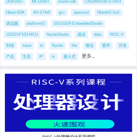
DDR200T
MCU200T
nuclei-sdk
CM32M433R-START
Hbird-SDK
RV-STAR
gcc
openocd
HbirdV2-SoC
调试器
platformIO
SEGGER-EmbeddedStudio
GD32VF103-MCU
NucleiStudio
调试
data
RISC-V
科技
trace
to
Nuclei
the
推出
套件
开发
更多...
产品
生态
IP
rv
嵌入式