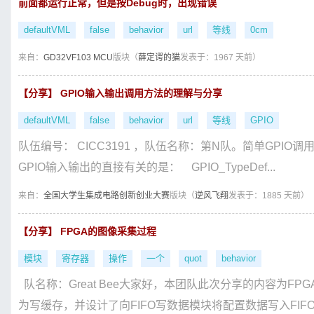
前面都运行正常，但是按Debug时，出现错误
defaultVML
false
behavior
url
等线
0cm
来自：
GD32VF103 MCU
版块（
薛定谔的猫
发表于：1967 天前）
【分享】 GPIO输入输出调用方法的理解与分享
defaultVML
false
behavior
url
等线
GPIO
队伍编号： CICC3191 ，队伍名称：第N队。简单GPIO调用分
GPIO输入输出的直接有关的是： GPIO_TypeDef...
来自：
全国大学生集成电路创新创业大赛
版块（
逆风飞翔
发表于：1885 天前）
【分享】 FPGA的图像采集过程
模块
寄存器
操作
一个
quot
behavior
队名称：Great Bee大家好，本团队此次分享的内容为F
为写缓存，并设计了向FIFO写数据模块将配置数据写入FIFO