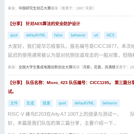
来自：
中国研究生创芯大赛
版块（
发表于：1867 天前）
【分享】 针对AES算法的安全防护设计
quot
defaultVML
false
behavior
url
AES
大家好，我们是华芯极客队，报名编号是CICC3877，本
延迟的使用通常被认为是对抗侧信道攻击的一般对策，但随机
来自：
全国大学生集成电路创新创业大赛
版块（
月影，花香，风满楼
发表于：18
【分享】 队伍名称：Micro_423 队伍编号：CICC1195。 第三篇分享
试。
文件
生成
烧录
quot
defaultVML
behavior
RISC-V 蜂鸟E203在Arty A7 100T上的烧录与测试一、 
好，本篇是我们队伍的第三篇分享，主要介绍一下...