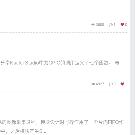
3609
1
0
享Nuclei Studio中为GPIO的调用定义了七个函数。 与
4927
0
1
PGA的图像采集过程。模块设计时写操作用了一个片内FIFO作
中，之后模块产生S...