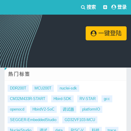
搜索
登录
一键登陆
热门标签
DDR200T
MCU200T
nuclei-sdk
CM32M433R-START
Hbird-SDK
RV-STAR
gcc
openocd
HbirdV2-SoC
调试器
platformIO
SEGGER-EmbeddedStudio
GD32VF103-MCU
NucleiStudio
调试
data
RISC-V
科技
trace