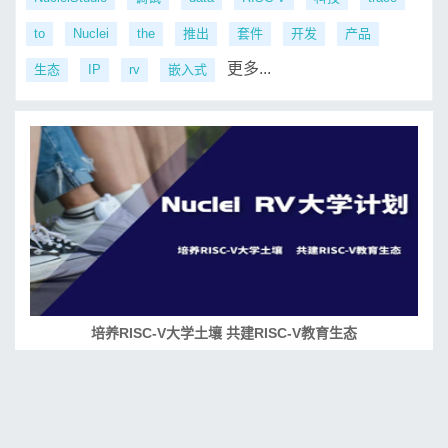
to
Nuclei
the
推出
套件
开发
产品
更多...
生态
IP
rv
嵌入式
培养RISC-V大学土壤 共建RISC-V教育生态