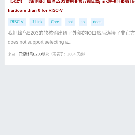
【求助】 【集创赛】蜂鸟E203使用非官方调试器jlink连接时报错The connected
hart/core than 0 for RISC-V
RISC-V
J-Link
Core
not
to
does
我把蜂鸟E203的软核输出给了外部的IO口然后连接了非官方的jtag调
does not support selecting a...
来自：
开源蜂鸟E203
版块（
发表于：1604 天前）