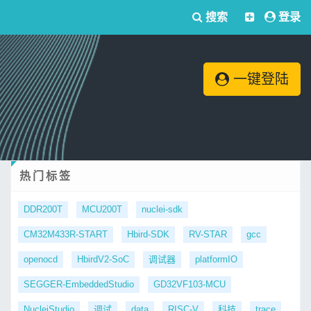
搜索
登录
一键登陆
热门标签
DDR200T
MCU200T
nuclei-sdk
CM32M433R-START
Hbird-SDK
RV-STAR
gcc
openocd
HbirdV2-SoC
调试器
platformIO
SEGGER-EmbeddedStudio
GD32VF103-MCU
NucleiStudio
调试
data
RISC-V
科技
trace