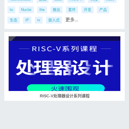
to
Nuclei
the
推出
套件
开发
产品
更多...
生态
IP
rv
嵌入式
RISC-V处理器设计系列课程