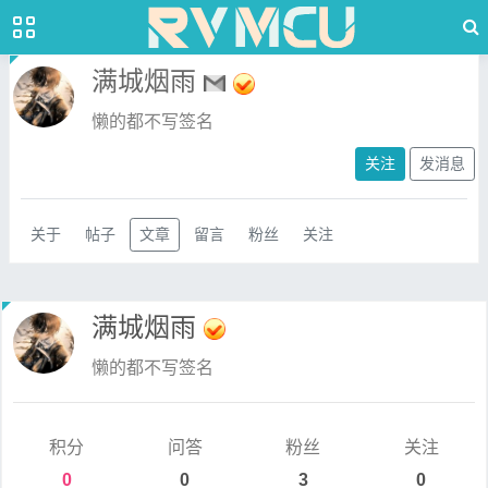
满城烟雨
懒的都不写签名
关注
发消息
关于
帖子
文章
留言
粉丝
关注
满城烟雨
懒的都不写签名
积分
问答
粉丝
关注
0
0
3
0