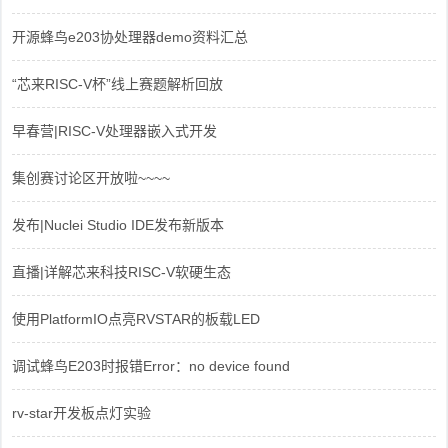
开源蜂鸟e203协处理器demo资料汇总
“芯来RISC-V杯”线上赛题解析回放
早春营|RISC-V处理器嵌入式开发
集创赛讨论区开放啦~~~~
发布|Nuclei Studio IDE发布新版本
直播|详解芯来科技RISC-V软硬生态
使用PlatformIO点亮RVSTAR的板载LED
调试蜂鸟E203时报错Error：no device found
rv-star开发板点灯实验