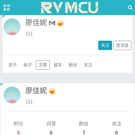
廖佳妮
111
关注
发消息
关于
帖子
文章
留言
粉丝
关注
廖佳妮
111
积分
问答
粉丝
关注
5
0
7
0