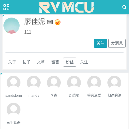
廖佳妮
111
关注
发消息
关于
帖子
文章
留言
粉丝
关注
sandstorm
mandy
李杰
刘想凌
誓言深爱
归途的路
三千妖杀