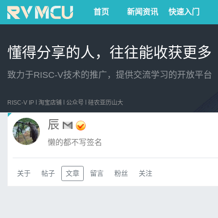
首页
新闻资讯
快速入门
懂得分享的人，往往能收获更多
致力于RISC-V技术的推广，提供交流学习的开放平台
RISC-V IP
淘宝店铺
公众号
硅农亚历山大
辰
懒的都不写签名
关于
帖子
文章
留言
粉丝
关注