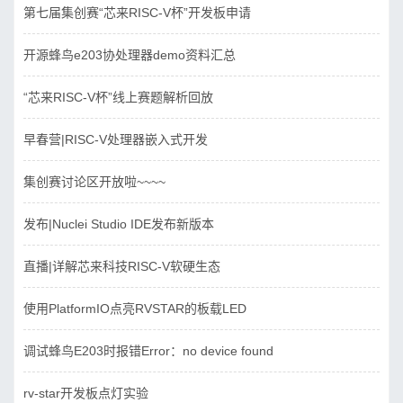
第七届集创赛“芯来RISC-V杯”开发板申请
开源蜂鸟e203协处理器demo资料汇总
“芯来RISC-V杯”线上赛题解析回放
早春营|RISC-V处理器嵌入式开发
集创赛讨论区开放啦~~~~
发布|Nuclei Studio IDE发布新版本
直播|详解芯来科技RISC-V软硬生态
使用PlatformIO点亮RVSTAR的板载LED
调试蜂鸟E203时报错Error：no device found
rv-star开发板点灯实验