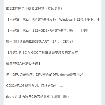
IDE或控制台下载调试报错（持续更新）
【已解决】求助！RV-STAR开发板，Windows 7 32位环境下，Hbird_D
【已解决】求助！SES+GDB+RV-STAR学习板，上手受阻
哪里能找到蜂鸟E203的UART，SPI，IIC例程？
【精选】RISC-V GCC工具链编译安装及自定义宏
蜂鸟FPGA开发板快速上手
使用DFU烧录程序。DFU界面的DFU device没有内容
GD32VF103视频系列，持续更新中......
risc-v 汇编函数与C语言函数相互调用 （图）