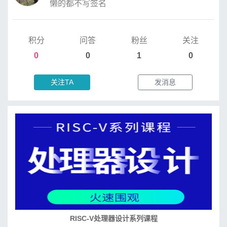
懒的都不写签名
积分
问答
粉丝
关注
0
0
1
0
关注TA
发消息
RISC-V处理器设计系列课程