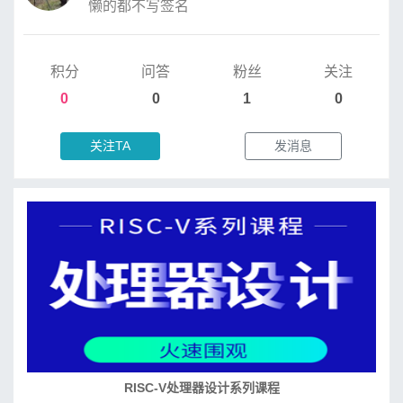
懒的都不写签名
积分
问答
粉丝
关注
0
0
1
0
关注TA
发消息
RISC-V处理器设计系列课程