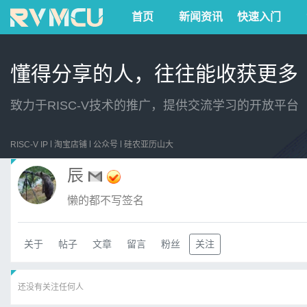
首页
新闻资讯
快速入门
懂得分享的人，往往能收获更多
致力于RISC-V技术的推广，提供交流学习的开放平台
RISC-V IP
淘宝店铺
公众号
硅农亚历山大
辰
懒的都不写签名
关于
帖子
文章
留言
粉丝
关注
还没有关注任何人