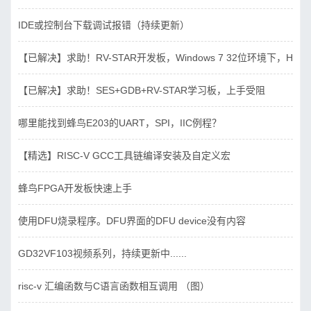
IDE或控制台下载调试报错（持续更新）
【已解决】求助！RV-STAR开发板，Windows 7 32位环境下，Hbird_D
【已解决】求助！SES+GDB+RV-STAR学习板，上手受阻
哪里能找到蜂鸟E203的UART，SPI，IIC例程？
【精选】RISC-V GCC工具链编译安装及自定义宏
蜂鸟FPGA开发板快速上手
使用DFU烧录程序。DFU界面的DFU device没有内容
GD32VF103视频系列，持续更新中......
risc-v 汇编函数与C语言函数相互调用 （图）