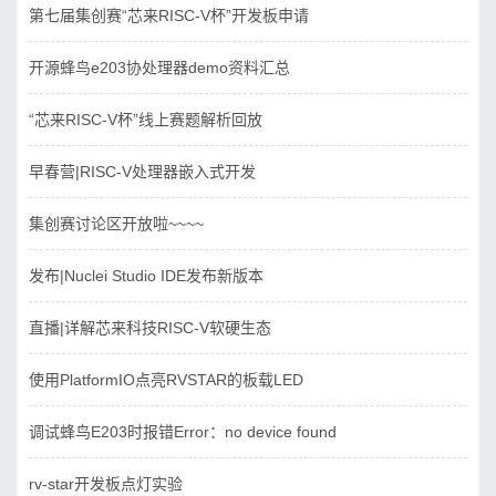
第七届集创赛“芯来RISC-V杯”开发板申请
开源蜂鸟e203协处理器demo资料汇总
“芯来RISC-V杯”线上赛题解析回放
早春营|RISC-V处理器嵌入式开发
集创赛讨论区开放啦~~~~
发布|Nuclei Studio IDE发布新版本
直播|详解芯来科技RISC-V软硬生态
使用PlatformIO点亮RVSTAR的板载LED
调试蜂鸟E203时报错Error：no device found
rv-star开发板点灯实验