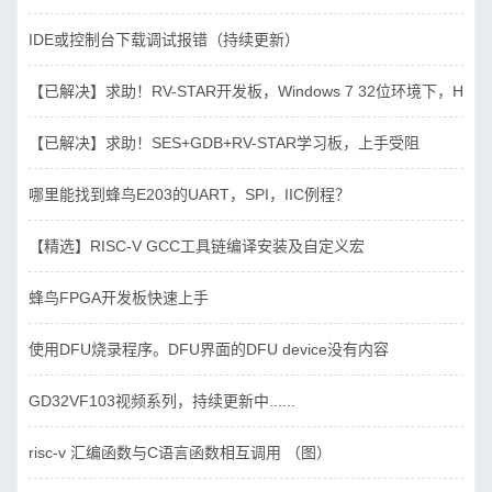
IDE或控制台下载调试报错（持续更新）
【已解决】求助！RV-STAR开发板，Windows 7 32位环境下，Hbird_D
【已解决】求助！SES+GDB+RV-STAR学习板，上手受阻
哪里能找到蜂鸟E203的UART，SPI，IIC例程？
【精选】RISC-V GCC工具链编译安装及自定义宏
蜂鸟FPGA开发板快速上手
使用DFU烧录程序。DFU界面的DFU device没有内容
GD32VF103视频系列，持续更新中......
risc-v 汇编函数与C语言函数相互调用 （图）