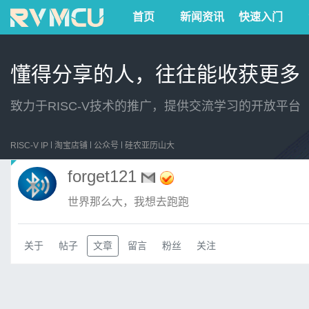
首页
新闻资讯
快速入门
懂得分享的人，往往能收获更多
致力于RISC-V技术的推广，提供交流学习的开放平台
RISC-V IP
淘宝店铺
公众号
硅农亚历山大
forget121
世界那么大，我想去跑跑
关于
帖子
文章
留言
粉丝
关注