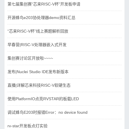
第七届集创赛“芯来RISC-V杯”开发板申请
开源蜂鸟e203协处理器demo资料汇总
“芯来RISC-V杯”线上赛题解析回放
早春营|RISC-V处理器嵌入式开发
集创赛讨论区开放啦~~~~
发布|Nuclei Studio IDE发布新版本
直播|详解芯来科技RISC-V软硬生态
使用PlatformIO点亮RVSTAR的板载LED
调试蜂鸟E203时报错Error：no device found
rv-star开发板点灯实验