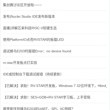
集创赛讨论区开放啦~~~~
发布|Nuclei Studio IDE发布新版本
直播|详解芯来科技RISC-V软硬生态
使用PlatformIO点亮RVSTAR的板载LED
调试蜂鸟E203时报错Error：no device found
rv-star开发板点灯实验
IDE或控制台下载调试报错（持续更新）
【已解决】求助！RV-STAR开发板，Windows 7 32位环境下，Hbird_Dri
【已解决】求助！SES+GDB+RV-STAR学习板，上手受阻
哪里能找到蜂鸟E203的UART，SPI，IIC例程？