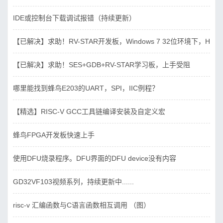
IDE或控制台下载调试报错（持续更新）
【已解决】求助！RV-STAR开发板，Windows 7 32位环境下，Hbird_D
【已解决】求助！SES+GDB+RV-STAR学习板，上手受阻
哪里能找到蜂鸟E203的UART，SPI，IIC例程？
【精选】RISC-V GCC工具链编译安装及自定义宏
蜂鸟FPGA开发板快速上手
使用DFU烧录程序。DFU界面的DFU device没有内容
GD32VF103视频系列，持续更新中......
risc-v 汇编函数与C语言函数相互调用 （图）