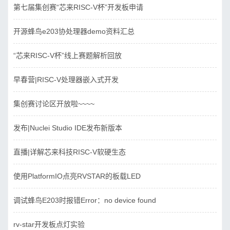
第七届集创赛“芯来RISC-V杯”开发板申请
开源蜂鸟e203协处理器demo资料汇总
“芯来RISC-V杯”线上赛题解析回放
早春营|RISC-V处理器嵌入式开发
集创赛讨论区开放啦~~~~
发布|Nuclei Studio IDE发布新版本
直播|详解芯来科技RISC-V软硬生态
使用PlatformIO点亮RVSTAR的板载LED
调试蜂鸟E203时报错Error：no device found
rv-star开发板点灯实验