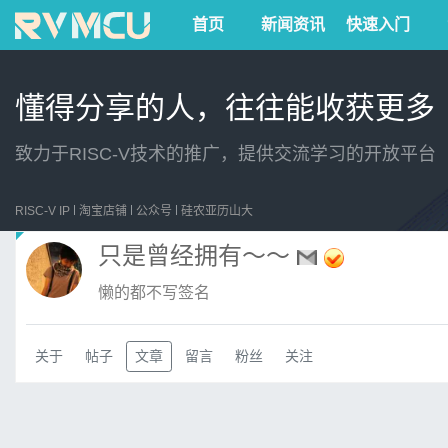
首页
新闻资讯
快速入门
懂得分享的人，往往能收获更多
致力于RISC-V技术的推广，提供交流学习的开放平台
RISC-V IP
淘宝店铺
公众号
硅农亚历山大
只是曾经拥有～～
懒的都不写签名
关于
帖子
文章
留言
粉丝
关注