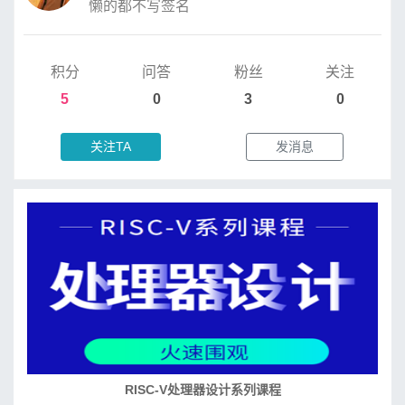
懒的都不写签名
积分
问答
粉丝
关注
5
0
3
0
关注TA
发消息
RISC-V处理器设计系列课程