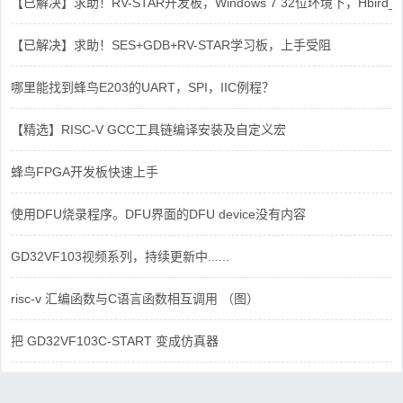
【已解决】求助！RV-STAR开发板，Windows 7 32位环境下，Hbird_Dri
【已解决】求助！SES+GDB+RV-STAR学习板，上手受阻
哪里能找到蜂鸟E203的UART，SPI，IIC例程？
【精选】RISC-V GCC工具链编译安装及自定义宏
蜂鸟FPGA开发板快速上手
使用DFU烧录程序。DFU界面的DFU device没有内容
GD32VF103视频系列，持续更新中......
risc-v 汇编函数与C语言函数相互调用 （图）
把 GD32VF103C-START 变成仿真器