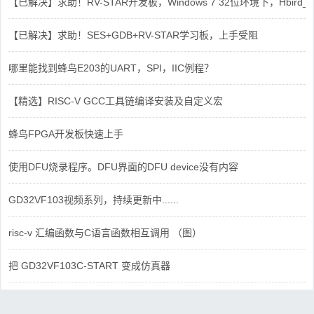
【已解决】求助！RV-STAR开发板，Windows 7 32位环境下，Hbird_Dri
【已解决】求助！SES+GDB+RV-STAR学习板，上手受阻
哪里能找到蜂鸟E203的UART，SPI，IIC例程？
【精选】RISC-V GCC工具链编译安装及自定义宏
蜂鸟FPGA开发板快速上手
使用DFU烧录程序。DFU界面的DFU device没有内容
GD32VF103视频系列，持续更新中......
risc-v 汇编函数与C语言函数相互调用 （图）
把 GD32VF103C-START 变成仿真器