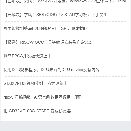
【已解决】求助！RV-STAR开发板，Windows 7 32位环境下，Hbird_Dri
【已解决】求助！SES+GDB+RV-STAR学习板，上手受阻
哪里能找到蜂鸟E203的UART，SPI，IIC例程？
【精选】RISC-V GCC工具链编译安装及自定义宏
蜂鸟FPGA开发板快速上手
使用DFU烧录程序。DFU界面的DFU device没有内容
GD32VF103视频系列，持续更新中......
risc-v 汇编函数与C语言函数相互调用 （图）
把 GD32VF103C-START 变成仿真器