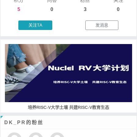
积分
问答
粉丝
关注
5
0
3
0
关注TA
发消息
培养RISC-V大学土壤 共建RISC-V教育生态
DK_PR的粉丝