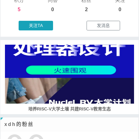
积分
问答
粉丝
关注
5
0
2
0
关注TA
发消息
培养RISC-V大学土壤 共建RISC-V教育生态
xdh的粉丝