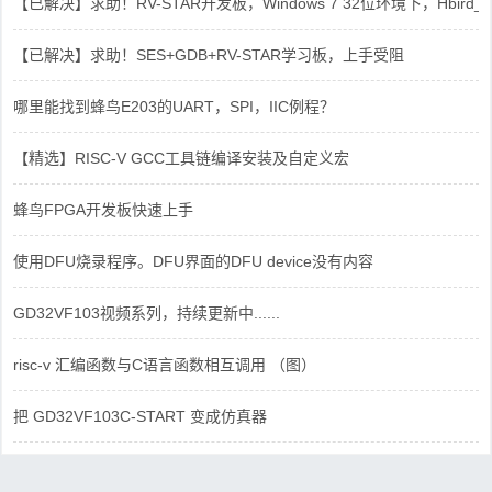
【已解决】求助！RV-STAR开发板，Windows 7 32位环境下，Hbird_Dri
【已解决】求助！SES+GDB+RV-STAR学习板，上手受阻
哪里能找到蜂鸟E203的UART，SPI，IIC例程？
【精选】RISC-V GCC工具链编译安装及自定义宏
蜂鸟FPGA开发板快速上手
使用DFU烧录程序。DFU界面的DFU device没有内容
GD32VF103视频系列，持续更新中......
risc-v 汇编函数与C语言函数相互调用 （图）
把 GD32VF103C-START 变成仿真器