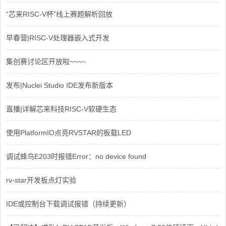
“芯来RISC-V杯”线上赛题解析回放
早春营|RISC-V处理器嵌入式开发
集创赛讨论区开放啦~~~~
发布|Nuclei Studio IDE发布新版本
直播|详解芯来科技RISC-V软硬生态
使用PlatformIO点亮RVSTAR的板载LED
调试蜂鸟E203时报错Error：no device found
rv-star开发板点灯实验
IDE或控制台下载调试报错（持续更新）