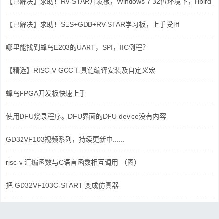
【已解决】求助！RV-STAR开发板，Windows 7 32位环境下，Hbird_Dri
【已解决】求助！SES+GDB+RV-STAR学习板，上手受阻
哪里能找到蜂鸟E203的UART，SPI，IIC例程？
【精选】RISC-V GCC工具链编译安装及自定义宏
蜂鸟FPGA开发板快速上手
使用DFU烧录程序。DFU界面的DFU device没有内容
GD32VF103视频系列，持续更新中......
risc-v 汇编函数与C语言函数相互调用 （图）
把 GD32VF103C-START 变成仿真器