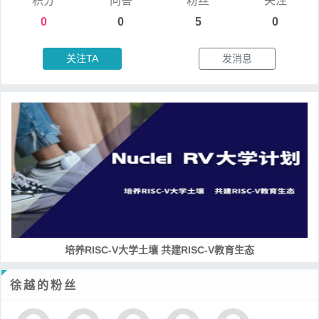
积分
问答
粉丝
关注
0
0
5
0
关注TA
发消息
培养RISC-V大学土壤 共建RISC-V教育生态
徐越的粉丝