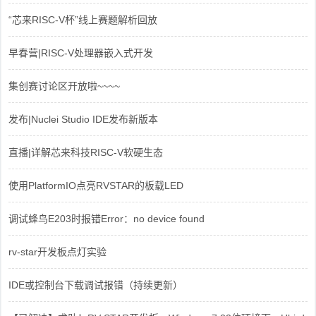
“芯来RISC-V杯”线上赛题解析回放
早春营|RISC-V处理器嵌入式开发
集创赛讨论区开放啦~~~~
发布|Nuclei Studio IDE发布新版本
直播|详解芯来科技RISC-V软硬生态
使用PlatformIO点亮RVSTAR的板载LED
调试蜂鸟E203时报错Error：no device found
rv-star开发板点灯实验
IDE或控制台下载调试报错（持续更新）