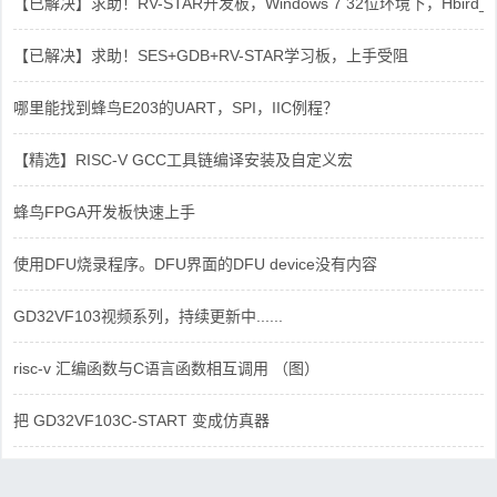
【已解决】求助！RV-STAR开发板，Windows 7 32位环境下，Hbird_Dri
【已解决】求助！SES+GDB+RV-STAR学习板，上手受阻
哪里能找到蜂鸟E203的UART，SPI，IIC例程？
【精选】RISC-V GCC工具链编译安装及自定义宏
蜂鸟FPGA开发板快速上手
使用DFU烧录程序。DFU界面的DFU device没有内容
GD32VF103视频系列，持续更新中......
risc-v 汇编函数与C语言函数相互调用 （图）
把 GD32VF103C-START 变成仿真器