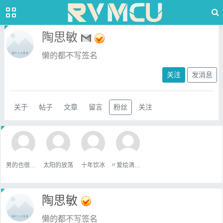
陶思敏
懒的都不写签名
关注
发消息
关于
帖子
文章
留言
粉丝
关注
男的也很單純
太阳的放荡
十年饮冰
〃爱绘洅来な
陶思敏
懒的都不写签名