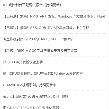
IDE或控制台下载调试报错（持续更新）
【已解决】求助！RV-STAR开发板，Windows 7 32位环境下，Hbird_Dri
【已解决】求助！SES+GDB+RV-STAR学习板，上手受阻
哪里能找到蜂鸟E203的UART，SPI，IIC例程？
【精选】RISC-V GCC工具链编译安装及自定义宏
蜂鸟FPGA开发板快速上手
使用DFU烧录程序。DFU界面的DFU device没有内容
GD32VF103视频系列，持续更新中......
risc-v 汇编函数与C语言函数相互调用 （图）
把 GD32VF103C-START 变成仿真器