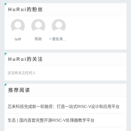
HuRui的粉丝
lydfl
陈刚
〃爱绘洅来な
HuRui的关注
还没有关注任何人
推荐阅读
芯来科技完成新一轮融资：打造一站式RISC-V设计和应用平台
生态 | 国内首套完整开源RISC-V处理器教学平台