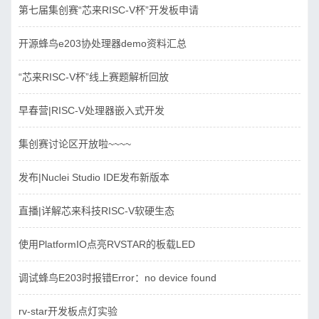
第七届集创赛“芯来RISC-V杯”开发板申请
开源蜂鸟e203协处理器demo资料汇总
“芯来RISC-V杯”线上赛题解析回放
早春营|RISC-V处理器嵌入式开发
集创赛讨论区开放啦~~~~
发布|Nuclei Studio IDE发布新版本
直播|详解芯来科技RISC-V软硬生态
使用PlatformIO点亮RVSTAR的板载LED
调试蜂鸟E203时报错Error：no device found
rv-star开发板点灯实验