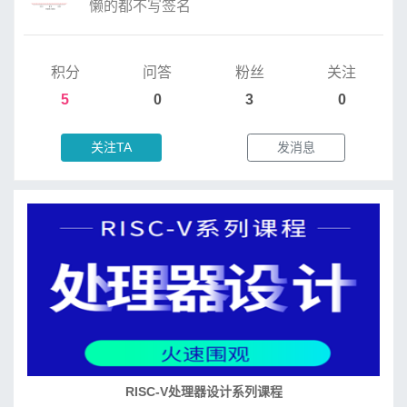
懒的都不写签名
积分
问答
粉丝
关注
5
0
3
0
关注TA
发消息
RISC-V处理器设计系列课程