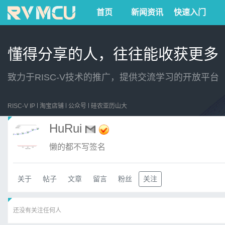
首页
新闻资讯
快速入门
懂得分享的人，往往能收获更多
致力于RISC-V技术的推广，提供交流学习的开放平台
RISC-V IP
淘宝店铺
公众号
硅农亚历山大
HuRui
懒的都不写签名
关于
帖子
文章
留言
粉丝
关注
还没有关注任何人