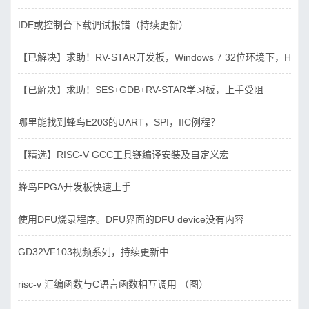
IDE或控制台下载调试报错（持续更新）
【已解决】求助！RV-STAR开发板，Windows 7 32位环境下，Hbird_D
【已解决】求助！SES+GDB+RV-STAR学习板，上手受阻
哪里能找到蜂鸟E203的UART，SPI，IIC例程？
【精选】RISC-V GCC工具链编译安装及自定义宏
蜂鸟FPGA开发板快速上手
使用DFU烧录程序。DFU界面的DFU device没有内容
GD32VF103视频系列，持续更新中......
risc-v 汇编函数与C语言函数相互调用 （图）