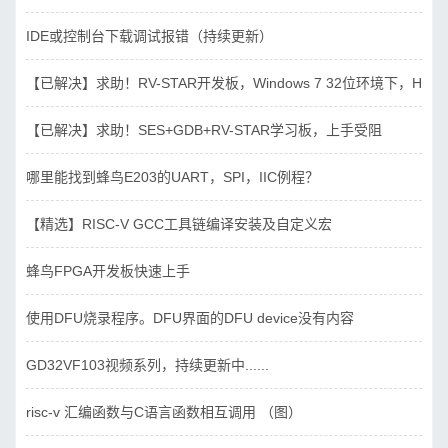
IDE或控制台下载调试报错（持续更新）
【已解决】求助！RV-STAR开发板，Windows 7 32位环境下，Hbird_D
【已解决】求助！SES+GDB+RV-STAR学习板，上手受阻
哪里能找到蜂鸟E203的UART，SPI，IIC例程？
【精选】RISC-V GCC工具链编译安装及自定义宏
蜂鸟FPGA开发板快速上手
使用DFU烧录程序。DFU界面的DFU device没有内容
GD32VF103视频系列，持续更新中......
risc-v 汇编函数与C语言函数相互调用 （图）