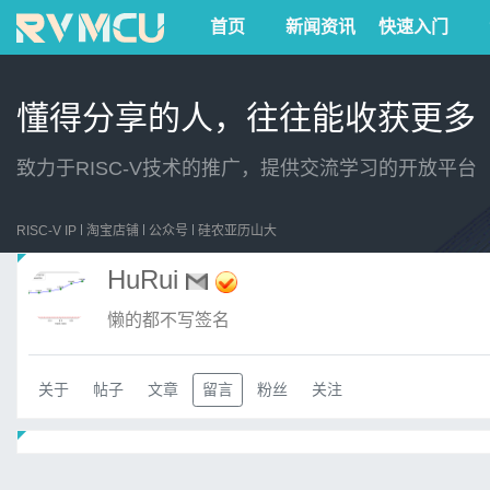
首页
新闻资讯
快速入门
懂得分享的人，往往能收获更多
致力于RISC-V技术的推广，提供交流学习的开放平台
RISC-V IP
淘宝店铺
公众号
硅农亚历山大
HuRui
懒的都不写签名
关于
帖子
文章
留言
粉丝
关注