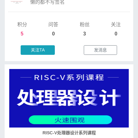
懒的都不写签名
积分
问答
粉丝
关注
5
0
3
0
关注TA
发消息
RISC-V处理器设计系列课程