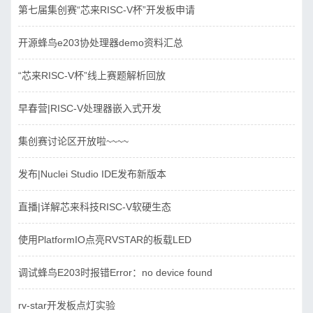
第七届集创赛“芯来RISC-V杯”开发板申请
开源蜂鸟e203协处理器demo资料汇总
“芯来RISC-V杯”线上赛题解析回放
早春营|RISC-V处理器嵌入式开发
集创赛讨论区开放啦~~~~
发布|Nuclei Studio IDE发布新版本
直播|详解芯来科技RISC-V软硬生态
使用PlatformIO点亮RVSTAR的板载LED
调试蜂鸟E203时报错Error：no device found
rv-star开发板点灯实验