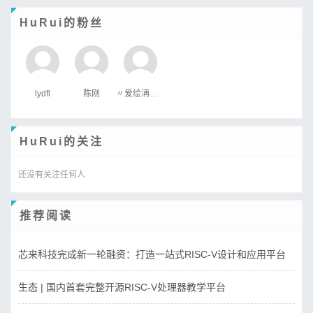
HuRui的粉丝
lydfl
陈刚
〃爱绘洅来な
HuRui的关注
还没有关注任何人
推荐阅读
芯来科技完成新一轮融资：打造一站式RISC-V设计和应用平台
生态 | 国内首套完整开源RISC-V处理器教学平台