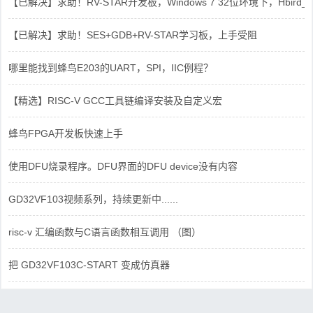
【已解决】求助！RV-STAR开发板，Windows 7 32位环境下，Hbird_Dri
【已解决】求助！SES+GDB+RV-STAR学习板，上手受阻
哪里能找到蜂鸟E203的UART，SPI，IIC例程？
【精选】RISC-V GCC工具链编译安装及自定义宏
蜂鸟FPGA开发板快速上手
使用DFU烧录程序。DFU界面的DFU device没有内容
GD32VF103视频系列，持续更新中......
risc-v 汇编函数与C语言函数相互调用 （图）
把 GD32VF103C-START 变成仿真器