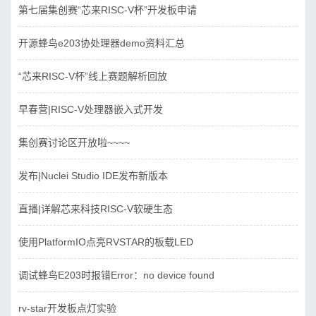
第七届集创赛“芯来RISC-V杯”开发板申请
开源蜂鸟e203协处理器demo资料汇总
“芯来RISC-V杯”线上赛题解析回放
早春营|RISC-V处理器嵌入式开发
集创赛讨论区开放啦~~~~
发布|Nuclei Studio IDE发布新版本
直播|详解芯来科技RISC-V软硬生态
使用PlatformIO点亮RVSTAR的板载LED
调试蜂鸟E203时报错Error：no device found
rv-star开发板点灯实验