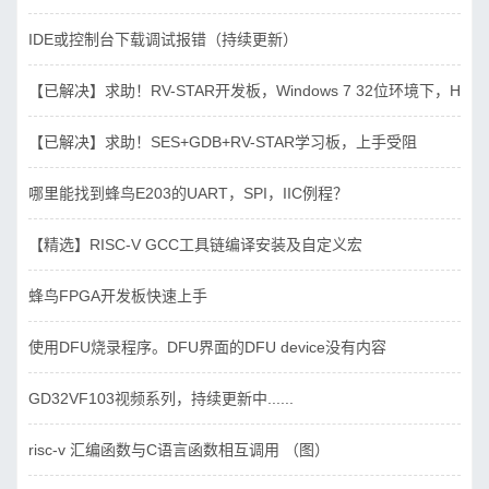
IDE或控制台下载调试报错（持续更新）
【已解决】求助！RV-STAR开发板，Windows 7 32位环境下，Hbird_D
【已解决】求助！SES+GDB+RV-STAR学习板，上手受阻
哪里能找到蜂鸟E203的UART，SPI，IIC例程？
【精选】RISC-V GCC工具链编译安装及自定义宏
蜂鸟FPGA开发板快速上手
使用DFU烧录程序。DFU界面的DFU device没有内容
GD32VF103视频系列，持续更新中......
risc-v 汇编函数与C语言函数相互调用 （图）