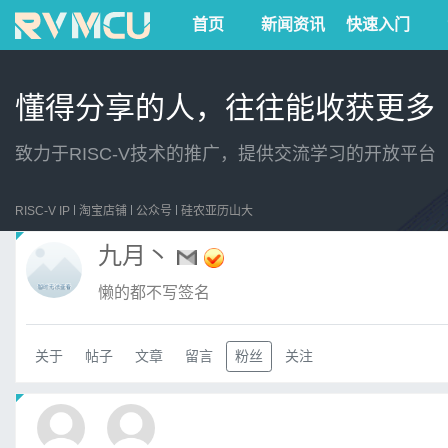
首页
新闻资讯
快速入门
懂得分享的人，往往能收获更多
致力于RISC-V技术的推广，提供交流学习的开放平台
RISC-V IP
淘宝店铺
公众号
硅农亚历山大
九月丶
懒的都不写签名
关于
帖子
文章
留言
粉丝
关注