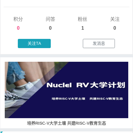
积分
问答
粉丝
关注
0
0
1
0
关注TA
发消息
培养RISC-V大学土壤 共建RISC-V教育生态