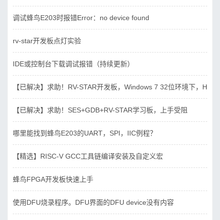
调试蜂鸟E203时报错Error：no device found
rv-star开发板点灯实验
IDE或控制台下载调试报错（持续更新）
【已解决】求助！RV-STAR开发板，Windows 7 32位环境下，Hbird_D
【已解决】求助！SES+GDB+RV-STAR学习板，上手受阻
哪里能找到蜂鸟E203的UART，SPI，IIC例程？
【精选】RISC-V GCC工具链编译安装及自定义宏
蜂鸟FPGA开发板快速上手
使用DFU烧录程序。DFU界面的DFU device没有内容