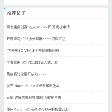
推荐帖子
第七届集创赛“芯来RISC-V杯”开发板申请
开源蜂鸟e203协处理器demo资料汇总
“芯来RISC-V杯”线上赛题解析回放
早春营|RISC-V处理器嵌入式开发
集创赛讨论区开放啦~~~~
发布|Nuclei Studio IDE发布新版本
直播|详解芯来科技RISC-V软硬生态
使用PlatformIO点亮RVSTAR的板载LED