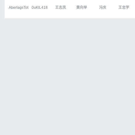
AberlagsTot
0uKlL418
王志凤
黄向举
冯庆
王忠学