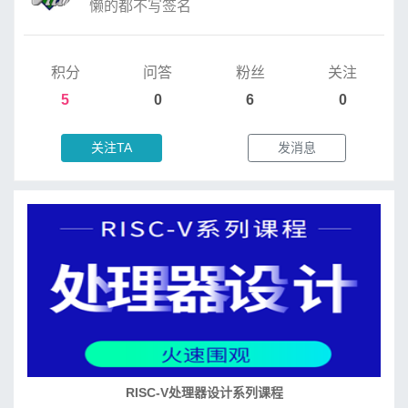
懒的都不写签名
积分
问答
粉丝
关注
5
0
6
0
关注TA
发消息
RISC-V处理器设计系列课程