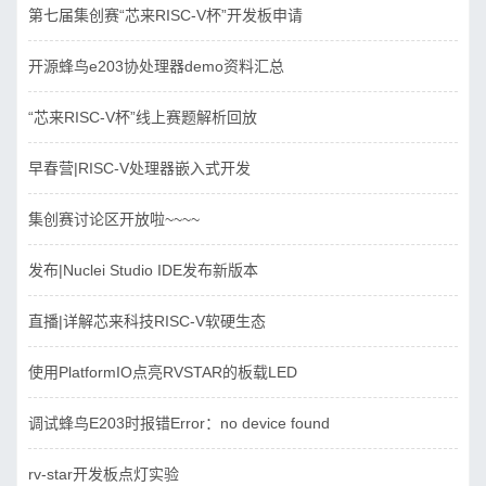
第七届集创赛“芯来RISC-V杯”开发板申请
开源蜂鸟e203协处理器demo资料汇总
“芯来RISC-V杯”线上赛题解析回放
早春营|RISC-V处理器嵌入式开发
集创赛讨论区开放啦~~~~
发布|Nuclei Studio IDE发布新版本
直播|详解芯来科技RISC-V软硬生态
使用PlatformIO点亮RVSTAR的板载LED
调试蜂鸟E203时报错Error：no device found
rv-star开发板点灯实验