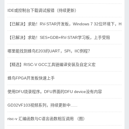
IDE或控制台下载调试报错（持续更新）
【已解决】求助！RV-STAR开发板，Windows 7 32位环境下，Hbird_D
【已解决】求助！SES+GDB+RV-STAR学习板，上手受阻
哪里能找到蜂鸟E203的UART，SPI，IIC例程？
【精选】RISC-V GCC工具链编译安装及自定义宏
蜂鸟FPGA开发板快速上手
使用DFU烧录程序。DFU界面的DFU device没有内容
GD32VF103视频系列，持续更新中......
risc-v 汇编函数与C语言函数相互调用 （图）