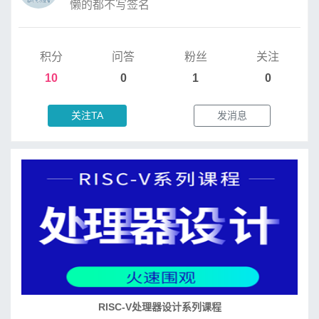
懒的都不写签名
积分
问答
粉丝
关注
10
0
1
0
关注TA
发消息
培养RISC-V大学土壤 共建RISC-V教育生态