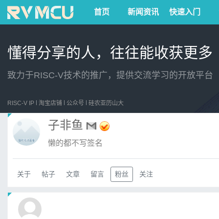
首页
新闻资讯
快速入门
懂得分享的人，往往能收获更多
致力于RISC-V技术的推广，提供交流学习的开放平台
RISC-V IP
淘宝店铺
公众号
硅农亚历山大
子非鱼
懒的都不写签名
关于
帖子
文章
留言
粉丝
关注