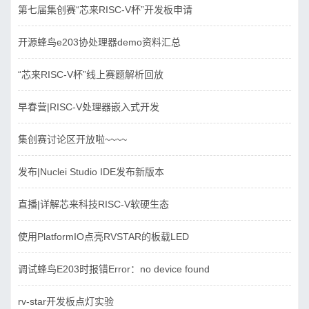
第七届集创赛“芯来RISC-V杯”开发板申请
开源蜂鸟e203协处理器demo资料汇总
“芯来RISC-V杯”线上赛题解析回放
早春营|RISC-V处理器嵌入式开发
集创赛讨论区开放啦~~~~
发布|Nuclei Studio IDE发布新版本
直播|详解芯来科技RISC-V软硬生态
使用PlatformIO点亮RVSTAR的板载LED
调试蜂鸟E203时报错Error：no device found
rv-star开发板点灯实验