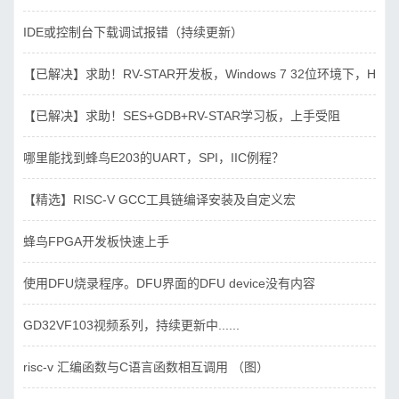
IDE或控制台下载调试报错（持续更新）
【已解决】求助！RV-STAR开发板，Windows 7 32位环境下，Hbird_D
【已解决】求助！SES+GDB+RV-STAR学习板，上手受阻
哪里能找到蜂鸟E203的UART，SPI，IIC例程？
【精选】RISC-V GCC工具链编译安装及自定义宏
蜂鸟FPGA开发板快速上手
使用DFU烧录程序。DFU界面的DFU device没有内容
GD32VF103视频系列，持续更新中......
risc-v 汇编函数与C语言函数相互调用 （图）