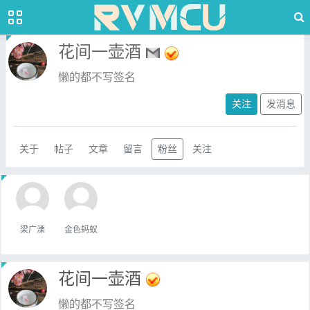
花间一壶酒
懒的都不写签名
关注
发消息
关于
帖子
文章
留言
粉丝
关注
梁广溧
金色蚂蚁
花间一壶酒
懒的都不写签名