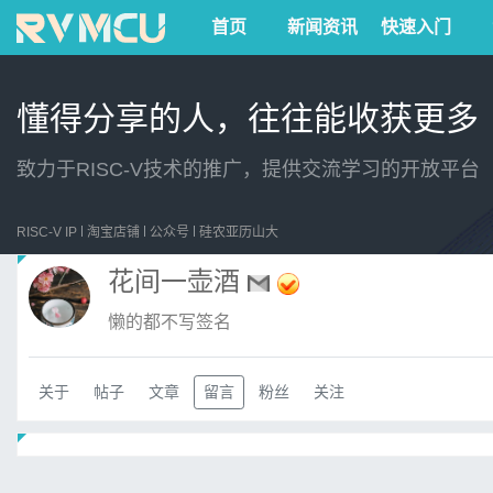
首页
新闻资讯
快速入门
懂得分享的人，往往能收获更多
致力于RISC-V技术的推广，提供交流学习的开放平台
RISC-V IP
淘宝店铺
公众号
硅农亚历山大
花间一壶酒
懒的都不写签名
关于
帖子
文章
留言
粉丝
关注