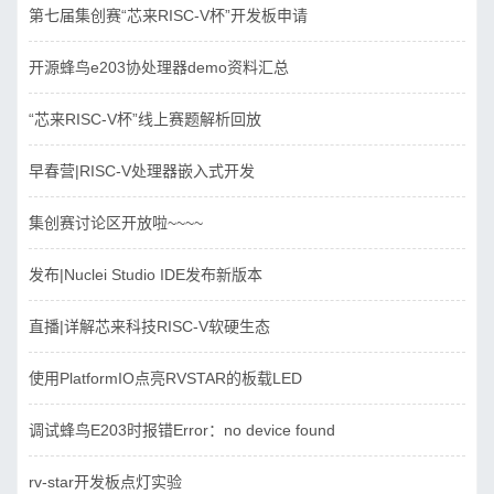
第七届集创赛“芯来RISC-V杯”开发板申请
开源蜂鸟e203协处理器demo资料汇总
“芯来RISC-V杯”线上赛题解析回放
早春营|RISC-V处理器嵌入式开发
集创赛讨论区开放啦~~~~
发布|Nuclei Studio IDE发布新版本
直播|详解芯来科技RISC-V软硬生态
使用PlatformIO点亮RVSTAR的板载LED
调试蜂鸟E203时报错Error：no device found
rv-star开发板点灯实验