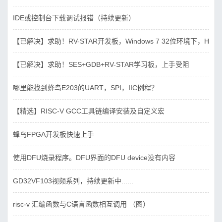
IDE或控制台下载调试报错（持续更新）
【已解决】求助！RV-STAR开发板，Windows 7 32位环境下，Hbird_D
【已解决】求助！SES+GDB+RV-STAR学习板，上手受阻
哪里能找到蜂鸟E203的UART，SPI，IIC例程？
【精选】RISC-V GCC工具链编译安装及自定义宏
蜂鸟FPGA开发板快速上手
使用DFU烧录程序。DFU界面的DFU device没有内容
GD32VF103视频系列，持续更新中......
risc-v 汇编函数与C语言函数相互调用 （图）