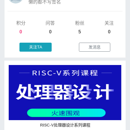
懒的都不写签名
积分
问答
粉丝
关注
0
0
5
0
关注TA
发消息
RISC-V处理器设计系列课程