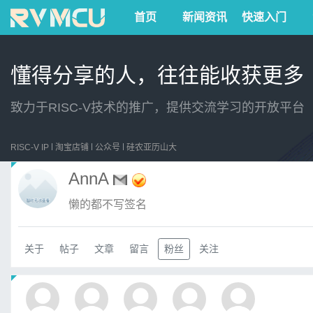
首页
新闻资讯
快速入门
懂得分享的人，往往能收获更多
致力于RISC-V技术的推广，提供交流学习的开放平台
RISC-V IP
淘宝店铺
公众号
硅农亚历山大
AnnA
懒的都不写签名
关于
帖子
文章
留言
粉丝
关注