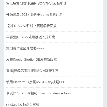
第七届集创赛“芯来RISC-V杯”开发板申请
开源蜂鸟e203协处理器demo资料汇总
“芯来RISC-V杯”线上赛题解析回放
早春营|RISC-V处理器嵌入式开发
集创赛讨论区开放啦~~~~
发布|Nuclei Studio IDE发布新版本
直播|详解芯来科技RISC-V软硬生态
使用PlatformIO点亮RVSTAR的板载LED
调试蜂鸟E203时报错Error：no device found
rv-star开发板点灯实验