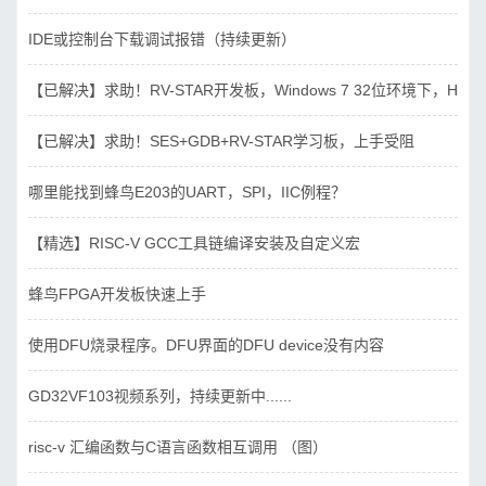
IDE或控制台下载调试报错（持续更新）
【已解决】求助！RV-STAR开发板，Windows 7 32位环境下，Hbird_D
【已解决】求助！SES+GDB+RV-STAR学习板，上手受阻
哪里能找到蜂鸟E203的UART，SPI，IIC例程？
【精选】RISC-V GCC工具链编译安装及自定义宏
蜂鸟FPGA开发板快速上手
使用DFU烧录程序。DFU界面的DFU device没有内容
GD32VF103视频系列，持续更新中......
risc-v 汇编函数与C语言函数相互调用 （图）