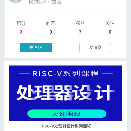
懒的都不写签名
积分
问答
粉丝
关注
0
0
7
0
关注TA
发消息
RISC-V处理器设计系列课程