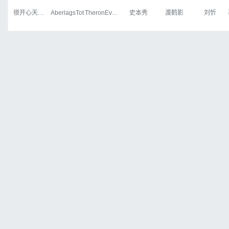
很开心天行者
AberlagsTot
TheronEvock
史本秀
渡鹤影
刘忻