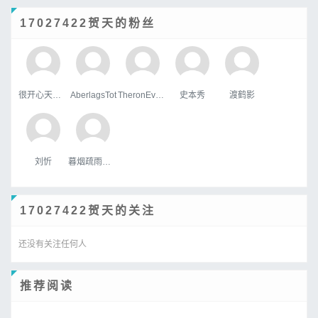
17027422贺天的粉丝
很开心天行者
AberlagsTot
TheronEvock
史本秀
渡鹤影
刘忻
暮烟疏雨之际
17027422贺天的关注
还没有关注任何人
推荐阅读