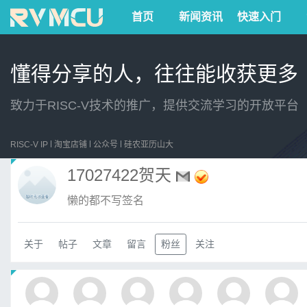
首页
新闻资讯
快速入门
懂得分享的人，往往能收获更多
致力于RISC-V技术的推广，提供交流学习的开放平台
RISC-V IP
淘宝店铺
公众号
硅农亚历山大
17027422贺天
懒的都不写签名
关于
帖子
文章
留言
粉丝
关注