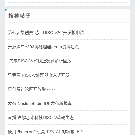
推荐帖子
第七届集创赛“芯来RISC-V杯”开发板申请
开源蜂鸟e203协处理器demo资料汇总
“芯来RISC-V杯”线上赛题解析回放
早春营|RISC-V处理器嵌入式开发
集创赛讨论区开放啦~~~~
发布|Nuclei Studio IDE发布新版本
直播|详解芯来科技RISC-V软硬生态
使用PlatformIO点亮RVSTAR的板载LED