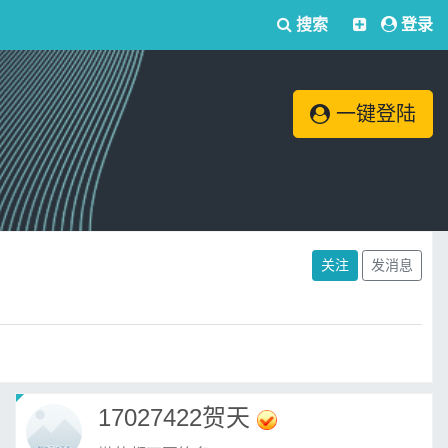
搜索
登录
一键登陆
关注
发消息
17027422贺天