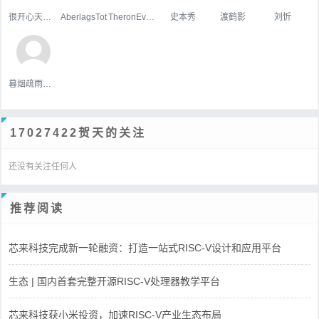
很开心天行者
AberlagsTot
TheronEvock
史本秀
渡鹤影
刘忻
暮烟疏雨之际
17027422贺天的关注
还没有关注任何人
推荐阅读
芯来科技完成新一轮融资：打造一站式RISC-V设计和应用平台
生态 | 国内首套完整开源RISC-V处理器教学平台
芯来科技获小米投资，加速RISC-V产业生态布局