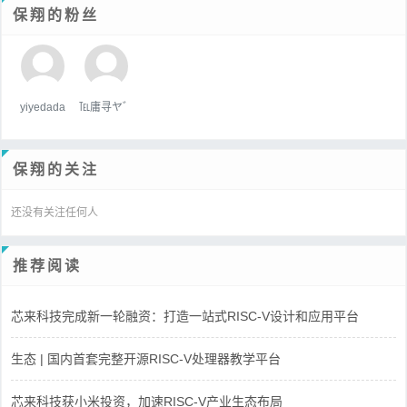
保翔的粉丝
yiyedada
℡庸寻ヤ゛
保翔的关注
还没有关注任何人
推荐阅读
芯来科技完成新一轮融资：打造一站式RISC-V设计和应用平台
生态 | 国内首套完整开源RISC-V处理器教学平台
芯来科技获小米投资，加速RISC-V产业生态布局