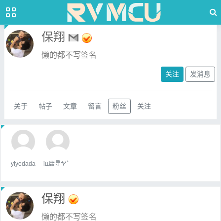
保翔
懒的都不写签名
关注
发消息
关于
帖子
文章
留言
粉丝
关注
yiyedada
℡庸寻ヤ゛
保翔
懒的都不写签名