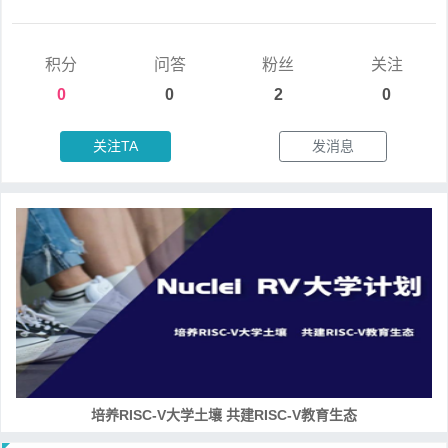
积分
问答
粉丝
关注
0
0
2
0
关注TA
发消息
RISC-V处理器设计系列课程