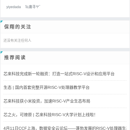
yiyedada
℡庸寻ヤ゛
保翔的关注
还没有关注任何人
推荐阅读
芯来科技完成新一轮融资：打造一站式RISC-V设计和应用平台
生态 | 国内首套完整开源RISC-V处理器教学平台
芯来科技获小米投资，加速RISC-V产业生态布局
芯之火，可燎原 | 芯来科技RISC-V大学计划上线啦！
4月11日CCF上海，数据安全云论坛——蓬勃发展的RISC-V处理器生态