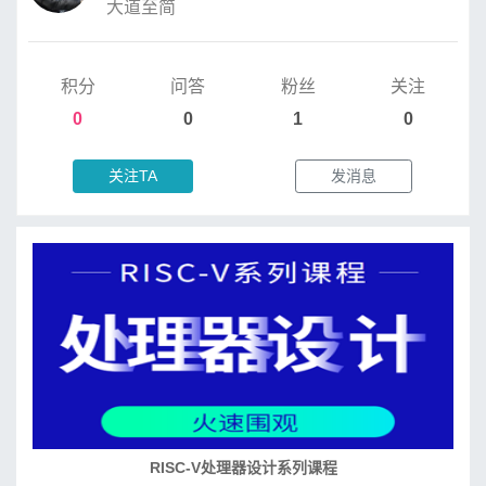
大道至简
积分
问答
粉丝
关注
0
0
1
0
关注TA
发消息
RISC-V处理器设计系列课程