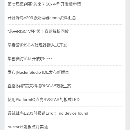
第七届集创赛“芯来RISC-V杯”开发板申请
开源蜂鸟e203协处理器demo资料汇总
“芯来RISC-V杯”线上赛题解析回放
早春营|RISC-V处理器嵌入式开发
集创赛讨论区开放啦~~~~
发布|Nuclei Studio IDE发布新版本
直播|详解芯来科技RISC-V软硬生态
使用PlatformIO点亮RVSTAR的板载LED
调试蜂鸟E203时报错Error：no device found
rv-star开发板点灯实验