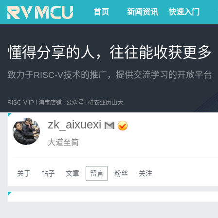
首页
新闻资讯
快速入门
懂得分享的人，往往能收获更多
致力于RISC-V技术的推广，提供交流学习的开放平台
RISC-V IP
淘宝店铺
公众号
硅农亚历山大
zk_aixuexi
大道至简
关于
帖子
文章
留言
粉丝
关注