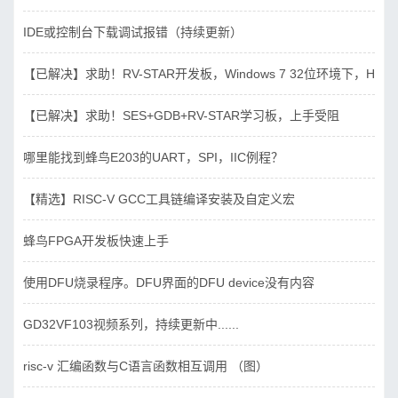
IDE或控制台下载调试报错（持续更新）
【已解决】求助！RV-STAR开发板，Windows 7 32位环境下，Hbird_D
【已解决】求助！SES+GDB+RV-STAR学习板，上手受阻
哪里能找到蜂鸟E203的UART，SPI，IIC例程？
【精选】RISC-V GCC工具链编译安装及自定义宏
蜂鸟FPGA开发板快速上手
使用DFU烧录程序。DFU界面的DFU device没有内容
GD32VF103视频系列，持续更新中......
risc-v 汇编函数与C语言函数相互调用 （图）