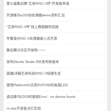
第七届集创赛“芯来RISC-V杯”开发板申请
开源蜂鸟e203协处理器demo资料汇总
“芯来RISC-V杯”线上赛题解析回放
早春营|RISC-V处理器嵌入式开发
集创赛讨论区开放啦~~~~
发布|Nuclei Studio IDE发布新版本
直播|详解芯来科技RISC-V软硬生态
使用PlatformIO点亮RVSTAR的板载LED
调试蜂鸟E203时报错Error：no device found
rv-star开发板点灯实验