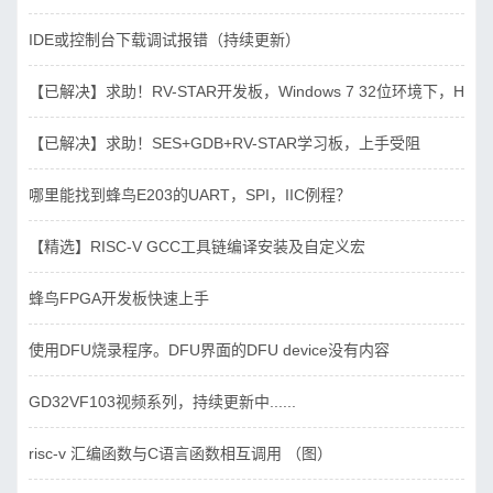
IDE或控制台下载调试报错（持续更新）
【已解决】求助！RV-STAR开发板，Windows 7 32位环境下，Hbird_D
【已解决】求助！SES+GDB+RV-STAR学习板，上手受阻
哪里能找到蜂鸟E203的UART，SPI，IIC例程？
【精选】RISC-V GCC工具链编译安装及自定义宏
蜂鸟FPGA开发板快速上手
使用DFU烧录程序。DFU界面的DFU device没有内容
GD32VF103视频系列，持续更新中......
risc-v 汇编函数与C语言函数相互调用 （图）