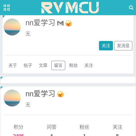
nn爱学习
无
关注
发消息
关于
帖子
文章
留言
粉丝
关注
nn爱学习
无
积分
问答
粉丝
关注