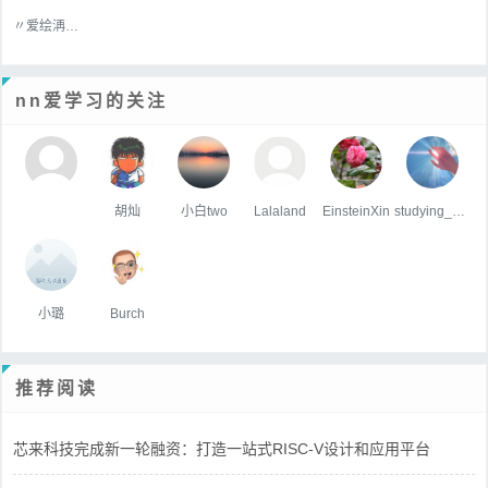
〃爱绘洅来な
nn爱学习的关注
胡灿
小白two
Lalaland
EinsteinXin
studying_drh
小璐
Burch
推荐阅读
芯来科技完成新一轮融资：打造一站式RISC-V设计和应用平台