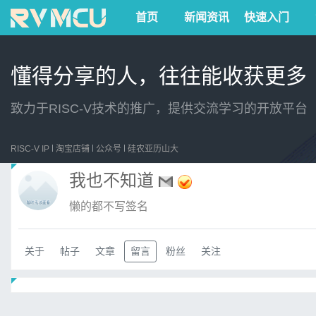
首页
新闻资讯
快速入门
懂得分享的人，往往能收获更多
致力于RISC-V技术的推广，提供交流学习的开放平台
RISC-V IP
淘宝店铺
公众号
硅农亚历山大
我也不知道
懒的都不写签名
关于
帖子
文章
留言
粉丝
关注