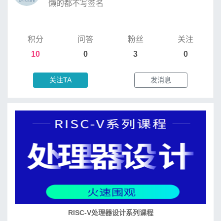
懒的都不写签名
积分
问答
粉丝
关注
10
0
3
0
关注TA
发消息
RISC-V处理器设计系列课程