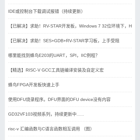
IDE或控制台下载调试报错（持续更新）
【已解决】求助！RV-STAR开发板，Windows 7 32位环境下，Hbird_D
【已解决】求助！SES+GDB+RV-STAR学习板，上手受阻
哪里能找到蜂鸟E203的UART，SPI，IIC例程？
【精选】RISC-V GCC工具链编译安装及自定义宏
蜂鸟FPGA开发板快速上手
使用DFU烧录程序。DFU界面的DFU device没有内容
GD32VF103视频系列，持续更新中......
risc-v 汇编函数与C语言函数相互调用 （图）