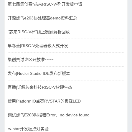
第七届集创赛“芯来RISC-V杯”开发板申请
开源蜂鸟e203协处理器demo资料汇总
“芯来RISC-V杯”线上赛题解析回放
早春营|RISC-V处理器嵌入式开发
集创赛讨论区开放啦~~~~
发布|Nuclei Studio IDE发布新版本
直播|详解芯来科技RISC-V软硬生态
使用PlatformIO点亮RVSTAR的板载LED
调试蜂鸟E203时报错Error：no device found
rv-star开发板点灯实验