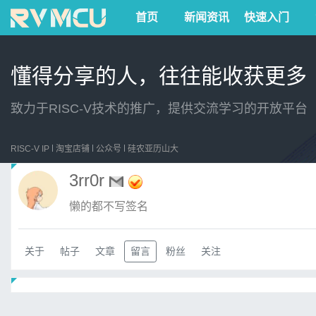
首页
新闻资讯
快速入门
懂得分享的人，往往能收获更多
致力于RISC-V技术的推广，提供交流学习的开放平台
RISC-V IP
淘宝店铺
公众号
硅农亚历山大
3rr0r
懒的都不写签名
关于
帖子
文章
留言
粉丝
关注