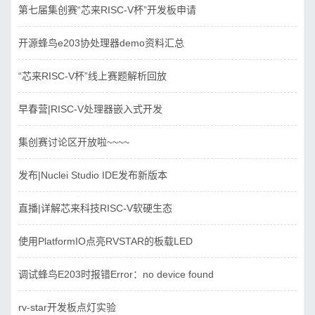
第七届集创赛“芯来RISC-V杯”开发板申请
开源蜂鸟e203协处理器demo资料汇总
“芯来RISC-V杯”线上赛题解析回放
早春营|RISC-V处理器嵌入式开发
集创赛讨论区开放啦~~~~
发布|Nuclei Studio IDE发布新版本
直播|详解芯来科技RISC-V软硬生态
使用PlatformIO点亮RVSTAR的板载LED
调试蜂鸟E203时报错Error：no device found
rv-star开发板点灯实验