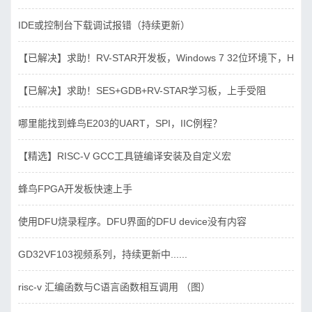
IDE或控制台下载调试报错（持续更新）
【已解决】求助！RV-STAR开发板，Windows 7 32位环境下，Hbird_D
【已解决】求助！SES+GDB+RV-STAR学习板，上手受阻
哪里能找到蜂鸟E203的UART，SPI，IIC例程？
【精选】RISC-V GCC工具链编译安装及自定义宏
蜂鸟FPGA开发板快速上手
使用DFU烧录程序。DFU界面的DFU device没有内容
GD32VF103视频系列，持续更新中......
risc-v 汇编函数与C语言函数相互调用 （图）