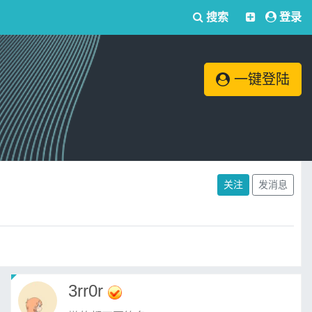
搜索
登录
一键登陆
关注
发消息
3rr0r