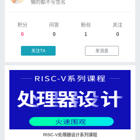
懒的都不写签名
积分
问答
粉丝
关注
0
0
1
0
关注TA
发消息
RISC-V处理器设计系列课程