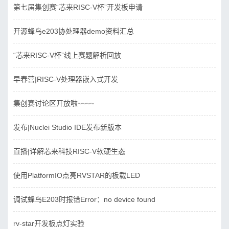
第七届集创赛“芯来RISC-V杯”开发板申请
开源蜂鸟e203协处理器demo资料汇总
“芯来RISC-V杯”线上赛题解析回放
早春营|RISC-V处理器嵌入式开发
集创赛讨论区开放啦~~~~
发布|Nuclei Studio IDE发布新版本
直播|详解芯来科技RISC-V软硬生态
使用PlatformIO点亮RVSTAR的板载LED
调试蜂鸟E203时报错Error：no device found
rv-star开发板点灯实验