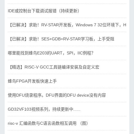
IDE或控制台下载调试报错（持续更新）
【已解决】求助！RV-STAR开发板，Windows 7 32位环境下，Hbird_D
【已解决】求助！SES+GDB+RV-STAR学习板，上手受阻
哪里能找到蜂鸟E203的UART，SPI，IIC例程？
【精选】RISC-V GCC工具链编译安装及自定义宏
蜂鸟FPGA开发板快速上手
使用DFU烧录程序。DFU界面的DFU device没有内容
GD32VF103视频系列，持续更新中......
risc-v 汇编函数与C语言函数相互调用 （图）