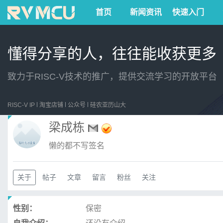
首页
新闻资讯
快速入门
懂得分享的人，往往能收获更多
致力于RISC-V技术的推广，提供交流学习的开放平台
RISC-V IP
淘宝店铺
公众号
硅农亚历山大
梁成栋
懒的都不写签名
关于
帖子
文章
留言
粉丝
关注
性别：
保密