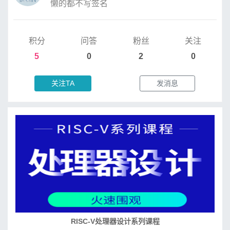
懒的都不写签名
积分
问答
粉丝
关注
5
0
2
0
关注TA
发消息
RISC-V处理器设计系列课程