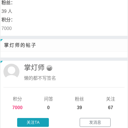
粉丝：
39 人
积分：
7000
掌灯师的帖子
掌灯师
懒的都不写签名
积分
问答
粉丝
关注
7000
0
39
67
关注TA
发消息