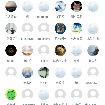
东方红1#
影
dangbinghoo
罗昕颉
如有鬼助
ζ
刘智勇
fengshiyao
guojingyu
花木成畦
七里晨风
木头คิดถึง
addict
黄鼠狼
ttlsjdin
啥也不会啊
東籬
汪火龙
王木乃
yizilin
风清扬
宋Q
eastsnow001
神经蛙
kassemmkk
浮躁哥
完美de演技
李惠娟
我不相信你会难过。