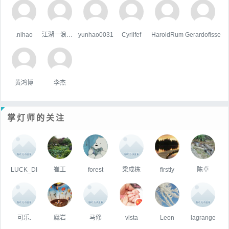
.nihao
江湖一浪荡少侠
yunhao0031
Cyrilfef
HaroldRum
Gerardofisse
黄鸿博
李杰
掌灯师的关注
LUCK_DI
崔工
forest
梁成栋
firstly
陈卓
可乐.
魔岩
马修
vista
Leon
lagrange