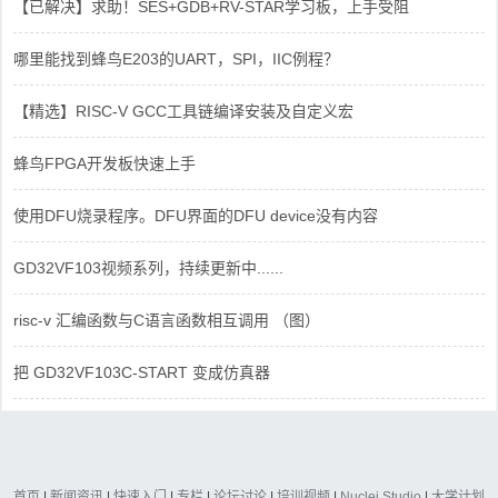
【已解决】求助！SES+GDB+RV-STAR学习板，上手受阻
哪里能找到蜂鸟E203的UART，SPI，IIC例程？
【精选】RISC-V GCC工具链编译安装及自定义宏
蜂鸟FPGA开发板快速上手
使用DFU烧录程序。DFU界面的DFU device没有内容
GD32VF103视频系列，持续更新中......
risc-v 汇编函数与C语言函数相互调用 （图）
把 GD32VF103C-START 变成仿真器
首页
|
新闻资讯
|
快速入门
|
专栏
|
论坛讨论
|
培训视频
|
Nuclei Studio
|
大学计划