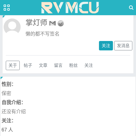
掌灯师
懒的都不写签名
关注
发消息
关于
帖子
文章
留言
粉丝
关注
性别：
保密
自我介绍：
还没有介绍
关注：
67 人