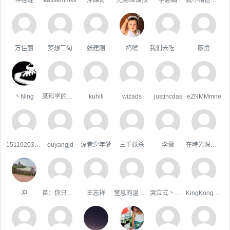
万佳丽
梦想三旬
张建刚
鸠唬
我们去吃好吃的吧
廖勇
丶Ning
某科学的超嘴炮
kuhill
wizads
justincdas
eZNMMmne
15110203044
ouyangjd
深巷少年梦
三千妖杀
李薇
在時光深處躲貓貓
冲
苗：你只属于咱
王志祥
窒息的温柔，
哭泣式丶暧你
KingKongHJG